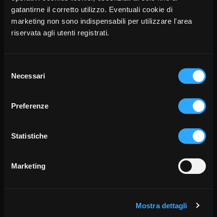
Divina. Una Commedia musicale
gatantirne il corretto utilizzo. Eventuali cookie di
(trailer)
marketing non sono indispensabili per utilizzare l'area
riservata agli utenti registrati.
null
Selezione
Necessari
del
consenso
Preferenze
Statistiche
Marketing
Mostra dettagli