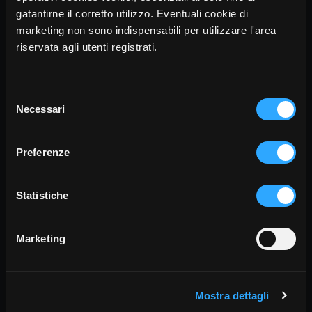
per viaggiare con il direttore e la sua orchestra
gatantirne il corretto utilizzo. Eventuali cookie di
verso il bosco insuonato, alla ricerca dell'armonia
marketing non sono indispensabili per utilizzare l'area
perduta.
riservata agli utenti registrati.
Rent
Selezione
Necessari
del
consenso
Preferenze
Statistiche
Marketing
Mostra dettagli