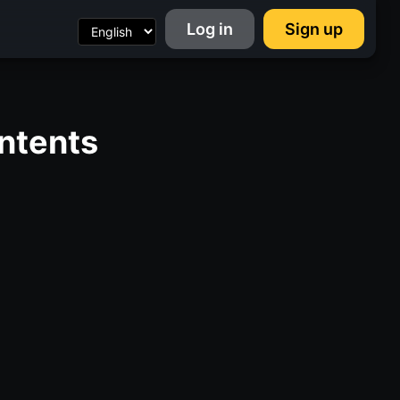
Log in
Sign up
ntents