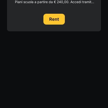
Piani scuola a partire da € 240,00. Accedi tramite
coupon dopo aver scelto il piano di noleggio su
"Attivazione scuola" in alto a destra.
Rent