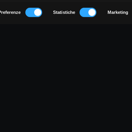
Preferenze
Statistiche
Marketing
Terms and conditions
Privacy Policy
Cookie Policy
Sign up
Login
TUMTUMCIAK è un progetto di:
LA FABBRICA DEI SUONI s.c.s. ONLUS
a G. Marconi, 15 - 12020 Venasca (CN) IT | C.F. e P.IVA: 03629190
Tel.: +39 0175 567840 | tumtumciak@lafabbricadeisuoni.it