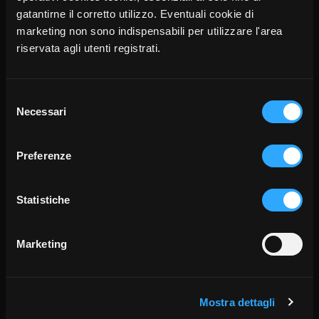
23 tutorial + 45 schede + 20 audio + 8 spartiti.
gatantirne il corretto utilizzo. Eventuali cookie di
Piani scuola a partire da € 240,00. Accedi tramite
marketing non sono indispensabili per utilizzare l'area
coupon dopo aver scelto il piano di noleggio su
riservata agli utenti registrati.
"Attivazione scuola" in alto a destra.
Rent
Selezione
Necessari
del
consenso
Preferenze
Statistiche
Marketing
Mostra dettagli