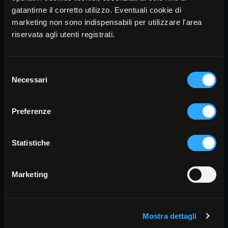
episodi + 15 video tutorial + 16 schede didattiche
gatantirne il corretto utilizzo. Eventuali cookie di
+ 15 audio + 6 spartiti. Per accedere tramite
marketing non sono indispensabili per utilizzare l'area
"Carta docente" genera il coupon in alto a destra.
riservata agli utenti registrati.
Rent
Selezione
Necessari
del
consenso
Preferenze
Statistiche
Marketing
Mostra dettagli