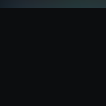
Terms and conditions
Privacy Policy
Cookie Policy
Sign up
Login
TUMTUMCIAK è un progetto di:
LA FABBRICA DEI SUONI s.c.s. ONLUS
Via G. Marconi, 15 - 12020 Venasca (CN) IT | C.F. e P.IVA:
03629190046
Tel.: +39 0175 567840 | tumtumciak@lafabbricadeisuoni.it