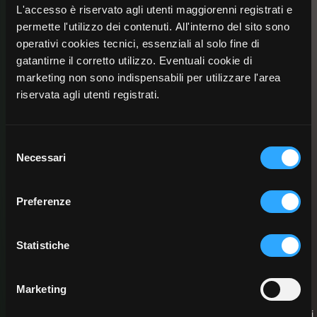
L'accesso è riservato agli utenti maggiorenni registrati e
E4 - Approfondimenti | I frutti del
permette l'utilizzo dei contenuti. All'interno del sito sono
operativi cookies tecnici, essenziali al solo fine di
Boss
gatantirne il corretto utilizzo. Eventuali cookie di
marketing non sono indispensabili per utilizzare l'area
Incendio nel bosco
La marmellata
riservata agli utenti registrati.
Muovendoci
Gli gnomi
Base musicale
Selezione
Necessari
del
I frutti del Boss
Spartito
consenso
Preferenze
Scheda musicale
Statistiche
Attività con strumentario ritmico. In allegato: scheda didattica,
Marketing
testo, spartito, tracce audio e spunti interdisciplinari.
Gli gnomi, boss del bosco, insegnano col canto e con gli strumenti