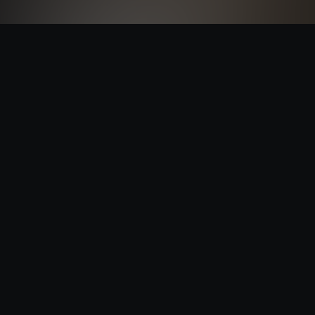
Terms and conditions
Privacy Policy
Cookie Policy
Sign up
Login
TUMTUMCIAK è un progetto di:
LA FABBRICA DEI SUONI s.c.s. ONLUS
Via G. Marconi, 15 - 12020 Venasca (CN) IT | C.F. e P.IVA:
03629190046
Tel.: +39 0175 567840 | tumtumciak@lafabbricadeisuoni.it