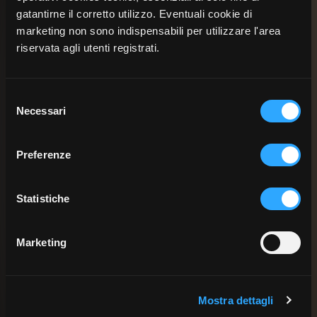
gatantirne il corretto utilizzo. Eventuali cookie di
E4 - Il sentiero degli gnomi
marketing non sono indispensabili per utilizzare l'area
riservata agli utenti registrati.
Il Sarvanòt si ritrova sul sentiero degli gnomi che insegnano i
segreti della natura alle altre creature.
Selezione
Necessari
del
consenso
Preferenze
Statistiche
Marketing
Mostra dettagli