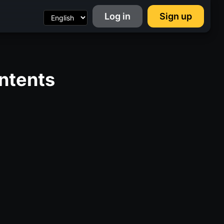
Log in
Sign up
ntents