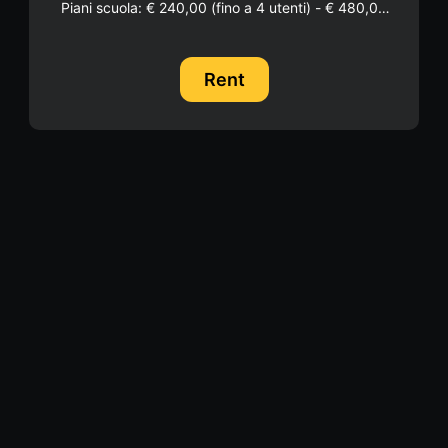
Piani scuola: € 240,00 (fino a 4 utenti) - € 480,00
(fino a 20 utenti). Accesso tramite coupon.
Compilare modulo d'ordine "Attivazione scuola" in
alto a destra.
Rent