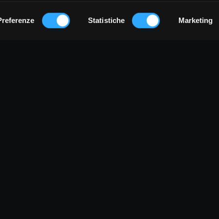
Preferenze
Statistiche
Marketing
Terms and conditions
Privacy Policy
Cookie Policy
Sign up
Login
TUMTUMCIAK è un progetto di:
LA FABBRICA DEI SUONI s.c.s. ONLUS
a G. Marconi, 15 - 12020 Venasca (CN) IT | C.F. e P.IVA: 03629190
Tel.: +39 0175 567840 | tumtumciak@lafabbricadeisuoni.it