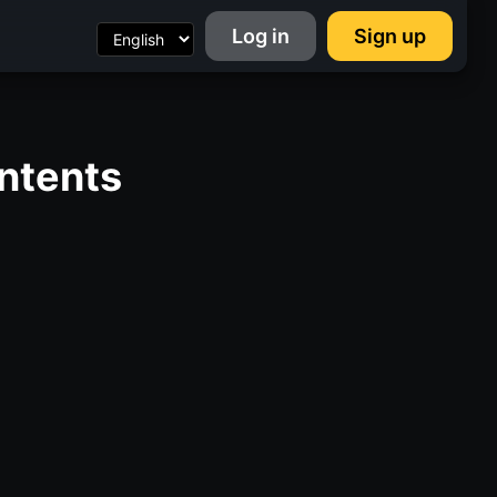
Log in
Sign up
ntents