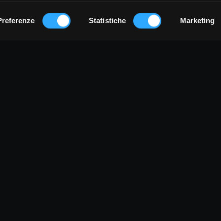
Preferenze
Statistiche
Marketing
Terms and conditions
Privacy Policy
Cookie Policy
Sign up
Login
TUMTUMCIAK è un progetto di:
LA FABBRICA DEI SUONI s.c.s. ONLUS
a G. Marconi, 15 - 12020 Venasca (CN) IT | C.F. e P.IVA: 03629190
Tel.: +39 0175 567840 | tumtumciak@lafabbricadeisuoni.it