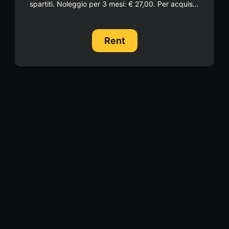
spartiti. Noleggio per 3 mesi: € 27,00. Per acquisto
con "Carta docente" compilare il modulo in alto a
destra.
Rent