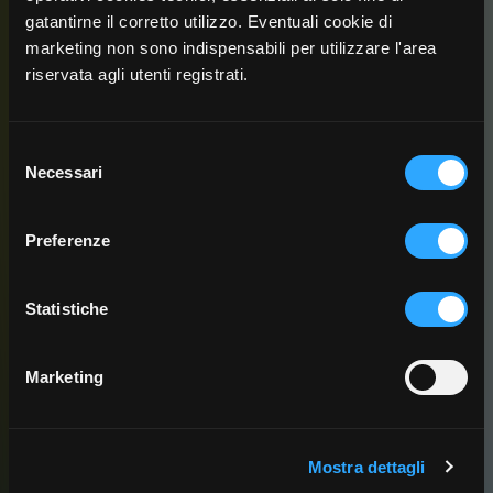
gatantirne il corretto utilizzo. Eventuali cookie di
E3 - Miti antichi (fam_storia)
marketing non sono indispensabili per utilizzare l'area
riservata agli utenti registrati.
Nell’antica Grecia ascolta una melodia lontana, sembra che voglia
dire qualcosa, forse è un misterioso messaggio...
Selezione
Necessari
del
consenso
Preferenze
Statistiche
Marketing
Mostra dettagli